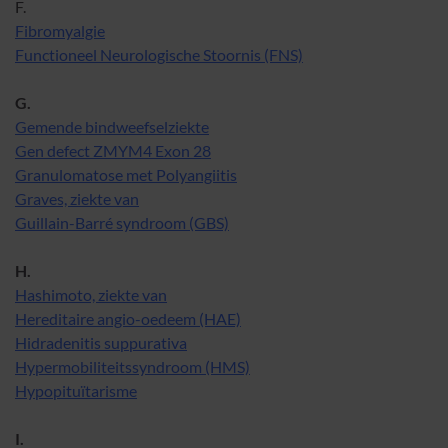
F.
Fibromyalgie
Functioneel Neurologische Stoornis (FNS)
G.
Gemende bindweefselziekte
Gen defect ZMYM4 Exon 28
Granulomatose met Polyangiitis
Graves, ziekte van
Guillain-Barré syndroom (GBS)
H.
Hashimoto, ziekte van
Hereditaire angio-oedeem (HAE)
Hidradenitis suppurativa
Hypermobiliteitssyndroom (HMS)
Hypopituïtarisme
I.