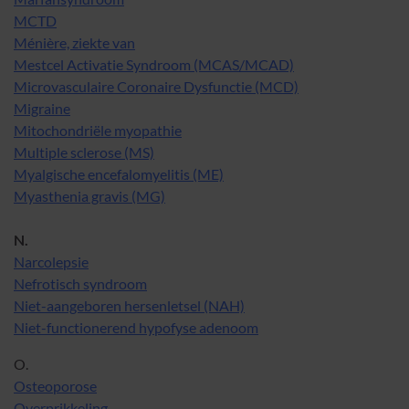
MCTD
Ménière, ziekte van
Mestcel Activatie Syndroom (MCAS/MCAD)
Microvasculaire Coronaire Dysfunctie (MCD)
Migraine
Mitochondriële myopathie
Multiple sclerose (MS)
Myalgische encefalomyelitis (ME)
Myasthenia gravis (MG)
N.
Narcolepsie
Nefrotisch syndroom
Niet-aangeboren hersenletsel (NAH)
Niet-functionerend hypofyse adenoom
O.
Osteoporose
Overprikkeling