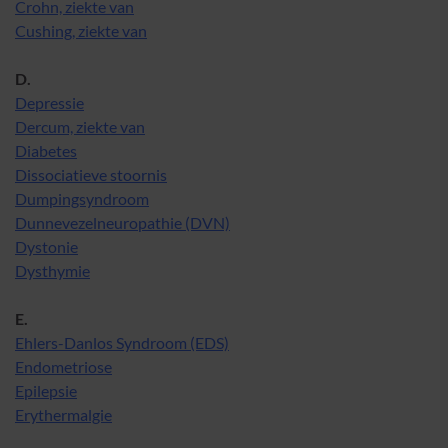
Crohn, ziekte van
Cushing, ziekte van
D.
Depressie
Dercum, ziekte van
Diabetes
Dissociatieve stoornis
Dumpingsyndroom
Dunnevezelneuropathie (DVN)
Dystonie
Dysthymie
E.
Ehlers-Danlos Syndroom (EDS)
Endometriose
Epilepsie
Erythermalgie