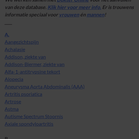
van deze database.
Klik hier voor meer info.
Er is trouwens
informatie speciaal voor
vrouwen
én
mannen
!
____
A.
Aangezichtspijn
Achalasie
Addison, ziekte van
Addison-Biermer, ziekte van
Alfa-1-antitrypsine tekort
Alopecia
Aneurysma Aorta Abdominalis (AAA)
Artritis psoriatica
Artrose
Astma
Autisme Spectrum Stoornis
Axiale spondyloartritis
B.