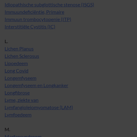
Idiopathische subglottische stenose (ISGS)
Immuundeficiëntie, Primaire
Immuun trombocytopenie (ITP)
Interstitiële Cystitis (IC)
L.
Lichen Planus
Lichen Sclerosus
Lipoedeem
Long Covid
Longemfyseem
Longemfyseem en Longkanker
Longfibrose
Lyme, ziekte van
Lymfangioleiomyomatose (LAM)
Lymfoedeem
M.
Marfansyndroom