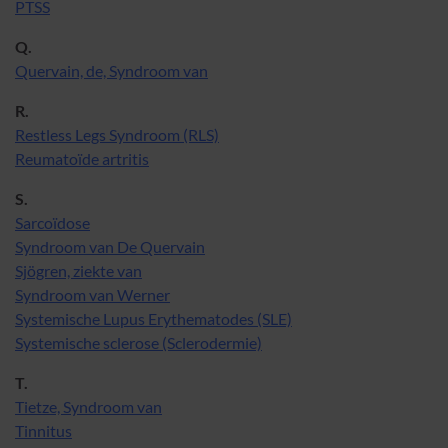
PTSS
Q.
Quervain, de, Syndroom van
R.
Restless Legs Syndroom (RLS)
Reumatoïde artritis
S.
Sarcoïdose
Syndroom van De Quervain
Sjögren, ziekte van
Syndroom van Werner
Systemische Lupus Erythematodes (SLE)
Systemische sclerose (Sclerodermie)
T.
Tietze, Syndroom van
Tinnitus