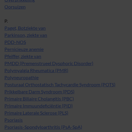
Oorsuizen
P.
Paget, Botziekte van
Parkinson, ziekte van
PDD-NOS
Pernicieuze anemie
Pfeiffer, ziekte van
PMDD (Premenstrueel Dysphoric Disorder)
Polymyalgia Rheumatica (PMR)
Polyneuropathie
Posturaal Orthostatisch Tachycardie Syndroom (POTS)
Prikkelbare Darm Syndroom (PDS)
Primaire Biliaire Cholangitis (PBC)
Primaire Immuundeficiëntie (PID)
Primaire Laterale Sclerose (PLS)
Psoriasis
Psoriasis-Spondyloarthritis (PsA-SpA)