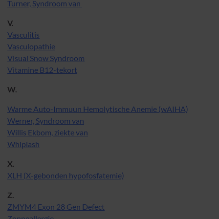
Turner, Syndroom van
V.
Vasculitis
Vasculopathie
Visual Snow Syndroom
Vitamine B12-tekort
W.
Warme Auto-Immuun Hemolytische Anemie (wAIHA)
Werner, Syndroom van
Willis Ekbom, ziekte van
Whiplash
X.
XLH (X-gebonden hypofosfatemie)
Z.
ZMYM4 Exon 28 Gen Defect
Zonneallergie