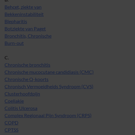
Behçet, ziekte van
Bekkeninstabiliteit
Blepharitis
Botziekte van Paget
Bronchitis, Chronische
Burn-out
C.
Chronische bronchitis
Chronische mucocutane candidiasis (CMC)
Chronische Q-koorts
Chronisch Vermoeidheids Syndroom (CVS)
Clusterhoofdpijn
Coeliakie
Colitis Ulcerosa
Complex Regionaal Pijn Syndroom (CRPS)
COPD
CPTSS