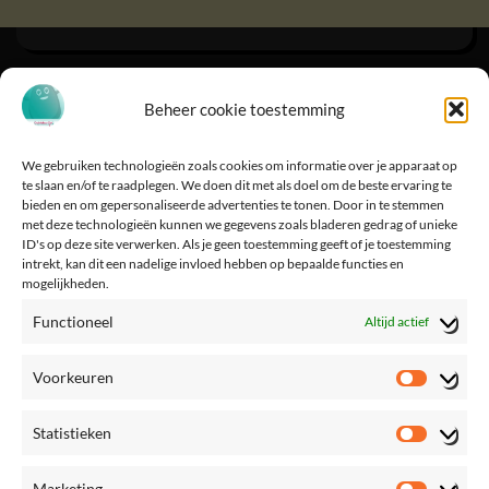
Beheer cookie toestemming
We gebruiken technologieën zoals cookies om informatie over je apparaat op
te slaan en/of te raadplegen. We doen dit met als doel om de beste ervaring te
bieden en om gepersonaliseerde advertenties te tonen. Door in te stemmen
met deze technologieën kunnen we gegevens zoals bladeren gedrag of unieke
ID's op deze site verwerken. Als je geen toestemming geeft of je toestemming
intrekt, kan dit een nadelige invloed hebben op bepaalde functies en
mogelijkheden.
Functioneel
Altijd actief
Voorkeuren
Voorke
Statistieken
Statisti
Marketing