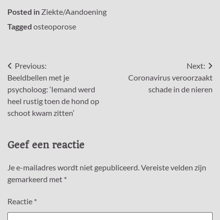
Posted in
Ziekte/Aandoening
Tagged
osteoporose
Bericht
Previous:
Next:
Beeldbellen met je
Coronavirus veroorzaakt
navigatie
psycholoog: ‘Iemand werd
schade in de nieren
heel rustig toen de hond op
schoot kwam zitten’
Geef een reactie
Je e-mailadres wordt niet gepubliceerd.
Vereiste velden zijn
gemarkeerd met
*
Reactie
*