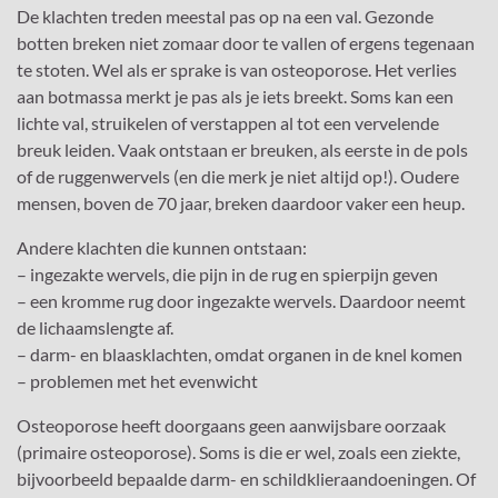
De klachten treden meestal pas op na een val. Gezonde
botten breken niet zomaar door te vallen of ergens tegenaan
te stoten. Wel als er sprake is van osteoporose. Het verlies
aan botmassa merkt je pas als je iets breekt. Soms kan een
lichte val, struikelen of verstappen al tot een vervelende
breuk leiden. Vaak ontstaan er breuken, als eerste in de pols
of de ruggenwervels (en die merk je niet altijd op!). Oudere
mensen, boven de 70 jaar, breken daardoor vaker een heup.
Andere klachten die kunnen ontstaan:
– ingezakte wervels, die pijn in de rug en spierpijn geven
– een kromme rug door ingezakte wervels. Daardoor neemt
de lichaamslengte af.
– darm- en blaasklachten, omdat organen in de knel komen
– problemen met het evenwicht
Osteoporose heeft doorgaans geen aanwijsbare oorzaak
(primaire osteoporose). Soms is die er wel, zoals een ziekte,
bijvoorbeeld bepaalde darm- en schildklieraandoeningen. Of