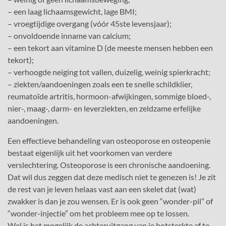
– een laag lichaamsgewicht, lage BMI;
– vroegtijdige overgang (vóór 45ste levensjaar);
– onvoldoende inname van calcium;
– een tekort aan vitamine D (de meeste mensen hebben een
tekort);
– verhoogde neiging tot vallen, duizelig, weinig spierkracht;
– ziekten/aandoeningen zoals een te snelle schildklier,
reumatoïde artritis, hormoon-afwijkingen, sommige bloed-,
nier-, maag-, darm- en leverziekten, en zeldzame erfelijke
aandoeningen.
Een effectieve behandeling van osteoporose en osteopenie
bestaat eigenlijk uit het voorkomen van verdere
verslechtering. Osteoporose is een chronische aandoening.
Dat wil dus zeggen dat deze medisch niet te genezen is! Je zit
de rest van je leven helaas vast aan een skelet dat (wat)
zwakker is dan je zou wensen. Er is ook geen “wonder-pil” of
“wonder-injectie” om het probleem mee op te lossen.
Wel is het mogelijk de achteruitgang van je botsterkte af te