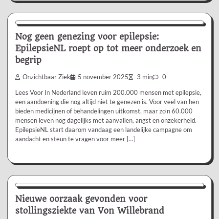
Nieuws/Informatie
Persbericht
Ziekte/Aandoening
Nog geen genezing voor epilepsie:
EpilepsieNL roept op tot meer onderzoek en
begrip
Onzichtbaar Ziek
5 november 2025
3 min
0
Lees Voor In Nederland leven ruim 200.000 mensen met epilepsie,
een aandoening die nog altijd niet te genezen is. Voor veel van hen
bieden medicijnen of behandelingen uitkomst, maar zo’n 60.000
mensen leven nog dagelijks met aanvallen, angst en onzekerheid.
EpilepsieNL start daarom vandaag een landelijke campagne om
aandacht en steun te vragen voor meer […]
Nieuws/Informatie
Ziekte/Aandoening
Nieuwe oorzaak gevonden voor
stollingsziekte van Von Willebrand