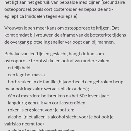
het ligt aan het gebruik van bepaalde medicijnen (secundaire
osteoporose), zoals corticosteroïden en bepaalde anti-
epileptica (middelen tegen epilepsie).
Vrouwen lopen meer kans om osteoporose te krijgen. Dat
komt omdat bij vrouwen de afname van de botsterkte tijdens
de overgang plotseling sneller verloopt dan bij mannen.
Behalve van leeftijd en geslacht, hangt de kans om
osteoporose te ontwikkelen ook af van andere zaken:
– erfelijkheid
– een lage botmassa
– botbreuken in de familie (bijvoorbeeld een gebroken heup,
maar ook ingezakte wervels bij de ouders);
– één of meerdere botbreuken na het 50e levensjaar;
– langdurig gebruik van corticosteroïden
– roken is erg slecht voor je botten;
– alcohol (niet alleen is alcohol slecht voor je bot ook je
valrisico neemt toe)
– weinig of geen lichaamsbeweging;