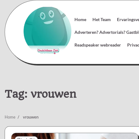
Skip
to
content
Home
Het Team
Ervaringsv
Adverteren? Advertorials? Gast
Readspeaker webreader
Priva
Tag:
vrouwen
Home
vrouwen