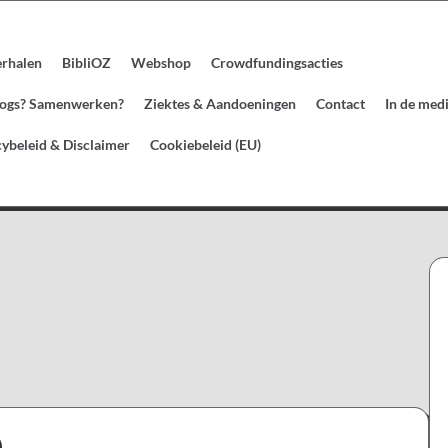
erhalen
BibliOZ
Webshop
Crowdfundingsacties
blogs? Samenwerken?
Ziektes & Aandoeningen
Contact
In de med
cybeleid & Disclaimer
Cookiebeleid (EU)