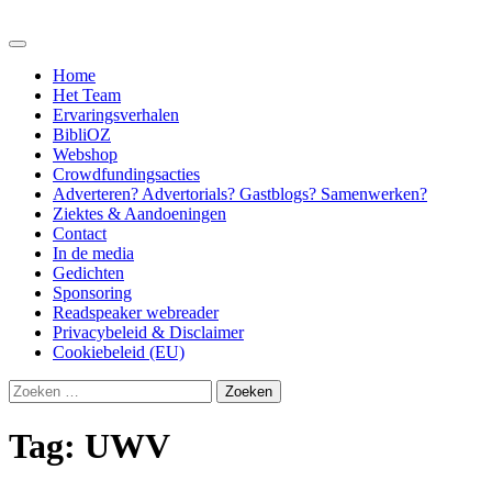
Skip
to
content
Home
Het Team
Ervaringsverhalen
BibliOZ
Webshop
Crowdfundingsacties
Adverteren? Advertorials? Gastblogs? Samenwerken?
Ziektes & Aandoeningen
Contact
In de media
Gedichten
Sponsoring
Readspeaker webreader
Privacybeleid & Disclaimer
Cookiebeleid (EU)
Zoeken
naar:
Tag:
UWV