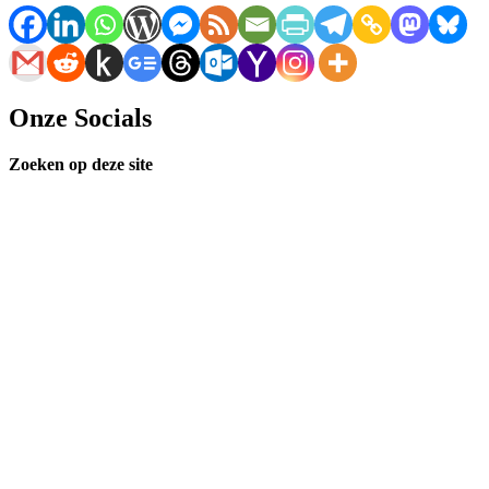
Onze Socials
Facebook
Instagram
YouTube
Spotify
Zoeken op deze site