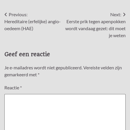
Bericht
Previous:
Next:
Hereditaire (erfelijke) angio-
Eerste prik tegen apenpokken
navigatie
oedeem (HAE)
wordt vandaag gezet: dit moet
je weten
Geef een reactie
Je e-mailadres wordt niet gepubliceerd.
Vereiste velden zijn
gemarkeerd met
*
Reactie
*