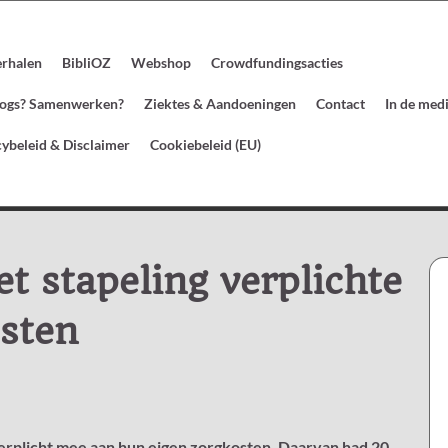
erhalen
BibliOZ
Webshop
Crowdfundingsacties
blogs? Samenwerken?
Ziektes & Aandoeningen
Contact
In de med
cybeleid & Disclaimer
Cookiebeleid (EU)
 stapeling verplichte
osten
erplicht mee aan hun eigen zorgkosten. Daarvan had 20