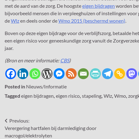
met de aard van de zorg. De hoogste
eigen bijdragen
worden beta
bijvoorbeeld mensen die in verpleeghuizen of instellingen voo
de
Wlz
en deels onder de
Wmo 2015 (beschermd wonen)
.
Boven op deze eigen bijdrage voor de verblijfszorg, betaalde he
een eigen risico voor geneeskundige zorg vanuit de Zorgverzek
jaar.
(Bron en meer informatie:
CBS
)
Posted in
Nieuws/Informatie
Tagged
eigen bijdragen
,
eigen risico
,
stapeling
,
Wlz
,
Wmo
,
zorg
Bericht
Previous:
Verergering hartfalen bij darmlediging door
navigatie
macrogol/elektrolyten