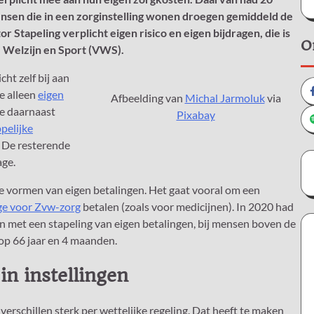
nsen die in een zorginstelling wonen droegen gemiddeld de
r Stapeling verplicht eigen risico en eigen bijdragen, die is
O
, Welzijn en Sport (VWS).
cht zelf bij aan
e alleen
eigen
Afbeelding van
Michal Jarmoluk
via
de daarnaast
Pixabay
pelijke
. De resterende
age.
vormen van eigen betalingen. Het gaat vooral om een
age voor Zvw-zorg
betalen (zoals voor medicijnen). In 2020 had
 met een stapeling van eigen betalingen, bij mensen boven de
op 66 jaar en 4 maanden.
in instellingen
schillen sterk per wettelijke regeling. Dat heeft te maken