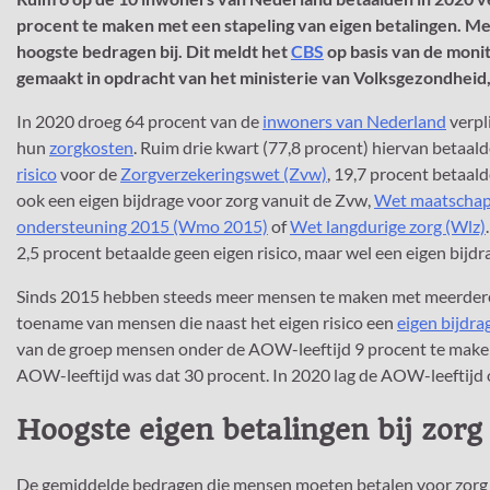
procent te maken met een stapeling van eigen betalingen. Me
hoogste bedragen bij. Dit meldt het
CBS
op basis van de monito
gemaakt in opdracht van het ministerie van Volksgezondheid
In 2020 droeg 64 procent van de
inwoners van Nederland
verpli
hun
zorgkosten
. Ruim drie kwart (77,8 procent) hiervan betaald
risico
voor de
Zorgverzekeringswet (Zvw)
, 19,7 procent betaal
ook een eigen bijdrage voor zorg vanuit de Zvw,
Wet maatschap
ondersteuning 2015 (Wmo 2015)
of
Wet langdurige zorg (Wlz)
2,5 procent betaalde geen eigen risico, maar wel een eigen bijdr
Sinds 2015 hebben steeds meer mensen te maken met meerdere 
toename van mensen die naast het eigen risico een
eigen bijdr
van de groep mensen onder de AOW-leeftijd 9 procent te maken
AOW-leeftijd was dat 30 procent. In 2020 lag de AOW-leeftijd 
Hoogste eigen betalingen bij zorg 
De gemiddelde bedragen die mensen moeten betalen voor zorg ver