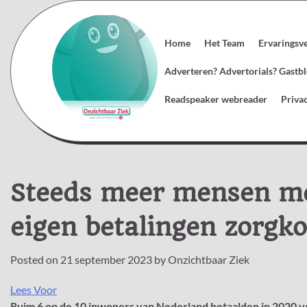
Skip
to
content
Home
Het Team
Ervaringsv
Adverteren? Advertorials? Gast
Readspeaker webreader
Priva
Steeds meer mensen met
eigen betalingen zorgk
Posted on
21 september 2023
by
Onzichtbaar Ziek
Lees Voor
Ruim 6 op de 10 inwoners van Nederland betaalden in 2020 v