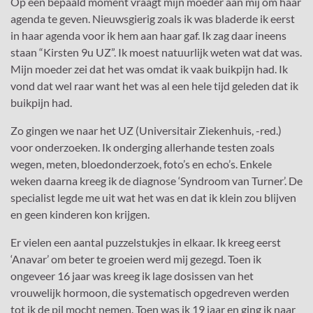
Op een bepaald moment vraagt mijn moeder aan mij om haar
agenda te geven. Nieuwsgierig zoals ik was bladerde ik eerst
in haar agenda voor ik hem aan haar gaf. Ik zag daar ineens
staan “Kirsten 9u UZ”. Ik moest natuurlijk weten wat dat was.
Mijn moeder zei dat het was omdat ik vaak buikpijn had. Ik
vond dat wel raar want het was al een hele tijd geleden dat ik
buikpijn had.
Zo gingen we naar het UZ (Universitair Ziekenhuis, -red.)
voor onderzoeken. Ik onderging allerhande testen zoals
wegen, meten, bloedonderzoek, foto’s en echo’s. Enkele
weken daarna kreeg ik de diagnose ‘Syndroom van Turner’. De
specialist legde me uit wat het was en dat ik klein zou blijven
en geen kinderen kon krijgen.
Er vielen een aantal puzzelstukjes in elkaar. Ik kreeg eerst
‘Anavar’ om beter te groeien werd mij gezegd. Toen ik
ongeveer 16 jaar was kreeg ik lage dosissen van het
vrouwelijk hormoon, die systematisch opgedreven werden
tot ik de pil mocht nemen. Toen was ik 19 jaar en ging ik naar