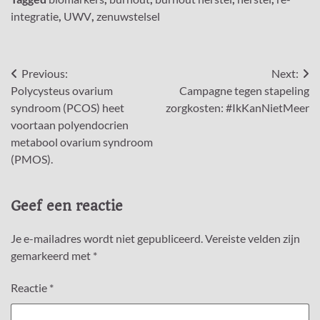
integratie
,
UWV
,
zenuwstelsel
Bericht
Previous:
Next:
Polycysteus ovarium
Campagne tegen stapeling
navigatie
syndroom (PCOS) heet
zorgkosten: #IkKanNietMeer
voortaan polyendocrien
metabool ovarium syndroom
(PMOS).
Geef een reactie
Je e-mailadres wordt niet gepubliceerd.
Vereiste velden zijn
gemarkeerd met
*
Reactie
*