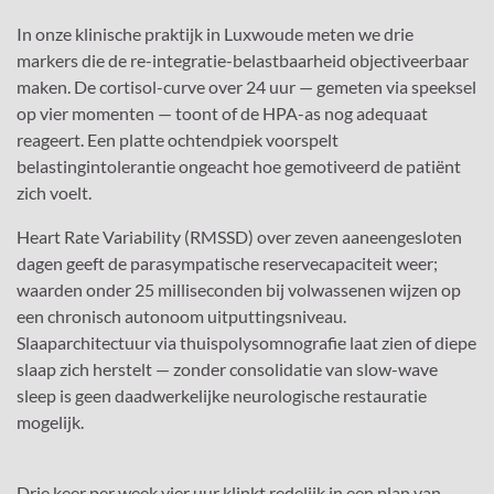
In onze klinische praktijk in Luxwoude meten we drie
markers die de re-integratie-belastbaarheid objectiveerbaar
maken. De cortisol-curve over 24 uur — gemeten via speeksel
op vier momenten — toont of de HPA-as nog adequaat
reageert. Een platte ochtendpiek voorspelt
belastingintolerantie ongeacht hoe gemotiveerd de patiënt
zich voelt.
Heart Rate Variability (RMSSD) over zeven aaneengesloten
dagen geeft de parasympatische reservecapaciteit weer;
waarden onder 25 milliseconden bij volwassenen wijzen op
een chronisch autonoom uitputtingsniveau.
Slaaparchitectuur via thuispolysomnografie laat zien of diepe
slaap zich herstelt — zonder consolidatie van slow-wave
sleep is geen daadwerkelijke neurologische restauratie
mogelijk.
Drie keer per week vier uur klinkt redelijk in een plan van