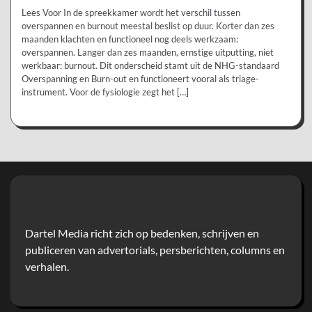
Lees Voor In de spreekkamer wordt het verschil tussen
overspannen en burnout meestal beslist op duur. Korter dan zes
maanden klachten en functioneel nog deels werkzaam:
overspannen. Langer dan zes maanden, ernstige uitputting, niet
werkbaar: burnout. Dit onderscheid stamt uit de NHG-standaard
Overspanning en Burn-out en functioneert vooral als triage-
instrument. Voor de fysiologie zegt het […]
Dartel Media richt zich op bedenken, schrijven en
publiceren van advertorials, persberichten, columns en
verhalen.