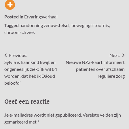
Posted in
Ervaringsverhaal
Tagged
aandoening zenuwstelsel
,
bewegingsstoornis
,
chroonisch ziek
Bericht
Previous:
Next:
Sylvia is haar kind kwijt en
Nieuwe NZa-kaart informeert
navigatie
ongeneeslijk ziek: ‘Ik wil 84
patiënten over afschalen
worden, dat heb ik Dáoud
reguliere zorg
beloofd’
Geef een reactie
Je e-mailadres wordt niet gepubliceerd.
Vereiste velden zijn
gemarkeerd met
*