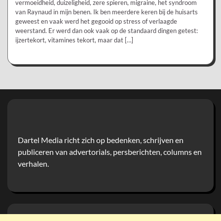
vermoeidheid, duizeligheid, zere spieren, migraine, het syndroom
van Raynaud in mijn benen. Ik ben meerdere keren bij de huisarts
geweest en vaak werd het gegooid op stress of verlaagde
weerstand. Er werd dan ook vaak op de standaard dingen getest:
ijzertekort, vitamines tekort, maar dat […]
Dartel Media richt zich op bedenken, schrijven en
publiceren van advertorials, persberichten, columns en
verhalen.