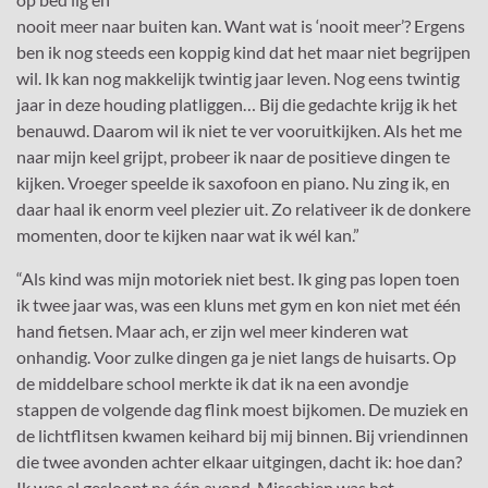
nooit meer naar buiten kan. Want wat is ‘nooit meer’? Ergens
ben ik nog steeds een koppig kind dat het maar niet begrijpen
wil. Ik kan nog makkelijk twintig jaar leven. Nog eens twintig
jaar in deze houding platliggen… Bij die gedachte krijg ik het
benauwd. Daarom wil ik niet te ver vooruitkijken. Als het me
naar mijn keel grijpt, probeer ik naar de positieve dingen te
kijken. Vroeger speelde ik saxofoon en piano. Nu zing ik, en
daar haal ik enorm veel plezier uit. Zo relativeer ik de donkere
momenten, door te kijken naar wat ik wél kan.”
“Als kind was mijn motoriek niet best. Ik ging pas lopen toen
ik twee jaar was, was een kluns met gym en kon niet met één
hand fietsen. Maar ach, er zijn wel meer kinderen wat
onhandig. Voor zulke dingen ga je niet langs de huisarts. Op
de middelbare school merkte ik dat ik na een avondje
stappen de volgende dag flink moest bijkomen. De muziek en
de lichtflitsen kwamen keihard bij mij binnen. Bij vriendinnen
die twee avonden achter elkaar uitgingen, dacht ik: hoe dan?
Ik was al gesloopt na één avond. Misschien was het