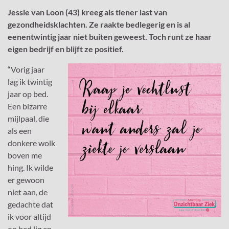
Jessie van Loon (43) kreeg als tiener last van
gezondheidsklachten. Ze raakte bedlegerig en is al
eenentwintig jaar niet buiten geweest. Toch runt ze haar
eigen bedrijf en blijft ze positief.
“Vorig jaar
lag ik twintig
jaar op bed.
Een bizarre
mijlpaal, die
als een
donkere wolk
boven me
hing. Ik wilde
er gewoon
niet aan, de
gedachte dat
ik voor altijd
op bed lig en