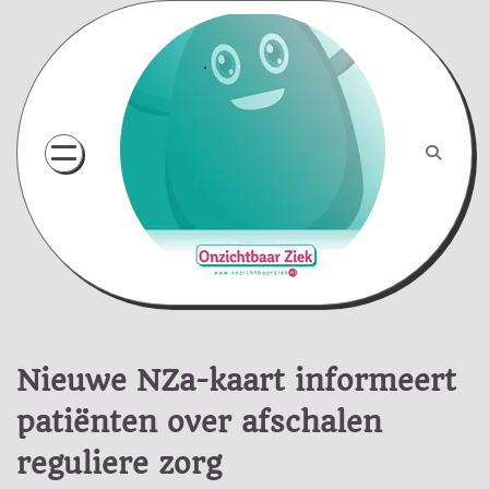
Skip
to
content
Nieuwe NZa-kaart informeert
patiënten over afschalen
reguliere zorg