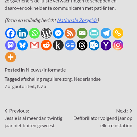
zorgverleners de juiste verwachtingen te scheppen en
daarover ook helder te communiceren met patiënten.
(Bron en volledig bericht
Nationale Zorggids
)
Posted in
Nieuws/Informatie
Tagged
afschaling reguliere zorg
,
Nederlandse
Zorgautoriteit
,
NZa
Bericht
Previous:
Next:
Jessie is al meer dan twintig
Defibrillator volgend jaar op
navigatie
jaar niet buiten geweest
elk treinstation