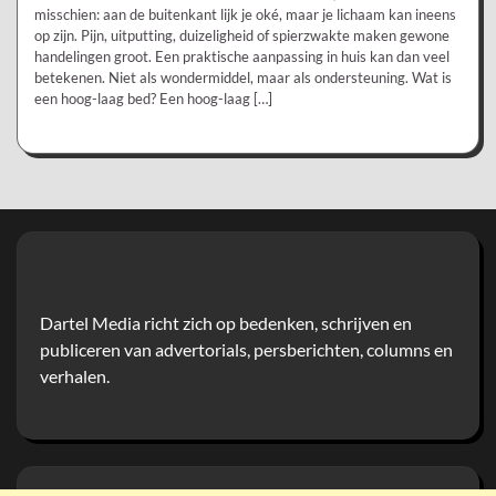
misschien: aan de buitenkant lijk je oké, maar je lichaam kan ineens
op zijn. Pijn, uitputting, duizeligheid of spierzwakte maken gewone
handelingen groot. Een praktische aanpassing in huis kan dan veel
betekenen. Niet als wondermiddel, maar als ondersteuning. Wat is
een hoog-laag bed? Een hoog-laag […]
Dartel Media richt zich op bedenken, schrijven en
publiceren van advertorials, persberichten, columns en
verhalen.