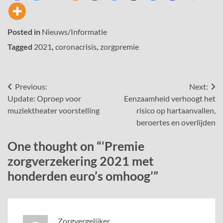
Posted in
Nieuws/Informatie
Tagged
2021
,
coronacrisis
,
zorgpremie
Bericht
Previous:
Next:
Update: Oproep voor
Eenzaamheid verhoogt het
navigatie
muziektheater voorstelling
risico op hartaanvallen,
beroertes en overlijden
One thought on “
‘Premie
zorgverzekering 2021 met
honderden euro’s omhoog’
”
Zorgvergelijker