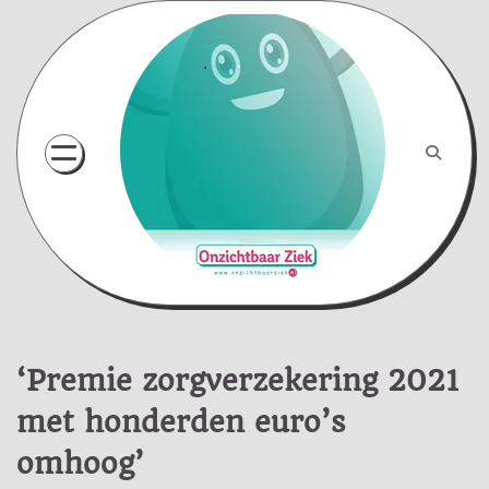
Skip
to
content
‘Premie zorgverzekering 2021
met honderden euro’s
omhoog’