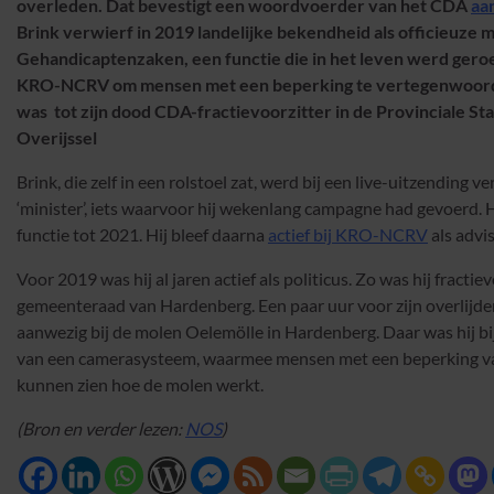
overleden. Dat bevestigt een woordvoerder van het CDA
aa
Brink verwierf in 2019 landelijke bekendheid als officieuze m
Gehandicaptenzaken, een functie die in het leven werd ger
KRO-NCRV om mensen met een beperking te vertegenwoord
was tot zijn dood CDA-fractievoorzitter in de Provinciale St
Overijssel
Brink, die zelf in een rolstoel zat, werd bij een live-uitzending v
‘minister’, iets waarvoor hij wekenlang campagne had gevoerd. H
functie tot 2021. Hij bleef daarna
actief bij KRO-NCRV
als advis
Voor 2019 was hij al jaren actief als politicus. Zo was hij fractiev
gemeenteraad van Hardenberg. Een paar uur voor zijn overlijde
aanwezig bij de molen Oelemölle in Hardenberg. Daar was hij bi
van een camerasysteem, waarmee mensen met een beperking v
kunnen zien hoe de molen werkt.
(Bron en verder lezen:
NOS
)