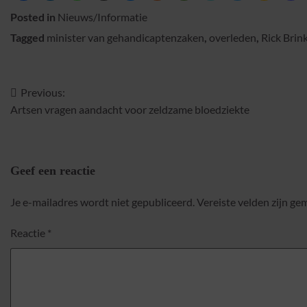
Posted in
Nieuws/Informatie
Tagged
minister van gehandicaptenzaken
,
overleden
,
Rick Brin
Previous:
Bericht
Artsen vragen aandacht voor zeldzame bloedziekte
navigatie
Geef een reactie
Je e-mailadres wordt niet gepubliceerd.
Vereiste velden zijn g
Reactie
*