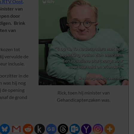
n RTV Oost
.
inister van
oepen door
igen. Brink
aten van
erkozen tot
ij vervulde de
eur inclusie.
oorzitter in de
n was hij nog
j de opening
Rick, toen hij minister van
anaf de grond
Gehandicaptenzaken was.