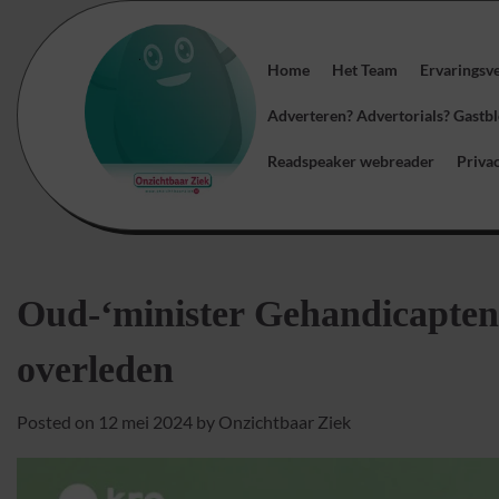
Skip
to
content
Home
Het Team
Ervaringsv
Adverteren? Advertorials? Gast
Readspeaker webreader
Priva
Oud-‘minister Gehandicapten
overleden
Posted on
12 mei 2024
by
Onzichtbaar Ziek