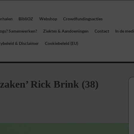
erhalen
BibliOZ
Webshop
Crowdfundingsacties
blogs? Samenwerken?
Ziektes & Aandoeningen
Contact
In de med
cybeleid & Disclaimer
Cookiebeleid (EU)
zaken’ Rick Brink (38)