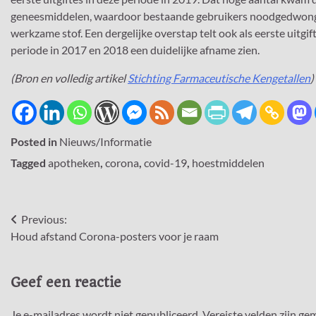
geneesmiddelen, waardoor bestaande gebruikers noodgedwong
werkzame stof. Een dergelijke overstap telt ook als eerste uitgif
periode in 2017 en 2018 een duidelijke afname zien.
(Bron en volledig artikel
Stichting Farmaceutische Kengetallen
)
Posted in
Nieuws/Informatie
Tagged
apotheken
,
corona
,
covid-19
,
hoestmiddelen
Bericht
Previous:
Houd afstand Corona-posters voor je raam
navigatie
Geef een reactie
Je e-mailadres wordt niet gepubliceerd.
Vereiste velden zijn g