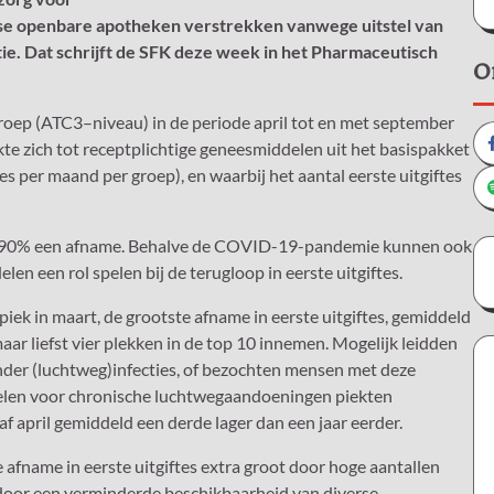
se openbare apotheken verstrekken vanwege uitstel van
e. Dat schrijft de SFK deze week in het Pharmaceutisch
O
roep (ATC3–niveau) in de periode april tot en met september
te zich tot receptplichtige geneesmiddelen uit het basispakket
s per maand per groep), en waarbij het aantal eerste uitgiftes
nt 90% een afname. Behalve de COVID-19-pandemie kunnen ook
en een rol spelen bij de terugloop in eerste uitgiftes.
ek in maart, de grootste afname in eerste uitgiftes, gemiddeld
 maar liefst vier plekken in de top 10 innemen. Mogelijk leidden
nder (luchtweg)infecties, of bezochten mensen met deze
ddelen voor chronische luchtwegaandoeningen piekten
af april gemiddeld een derde lager dan een jaar eerder.
 afname in eerste uitgiftes extra groot door hoge aantallen
m door een verminderde beschikbaarheid van diverse