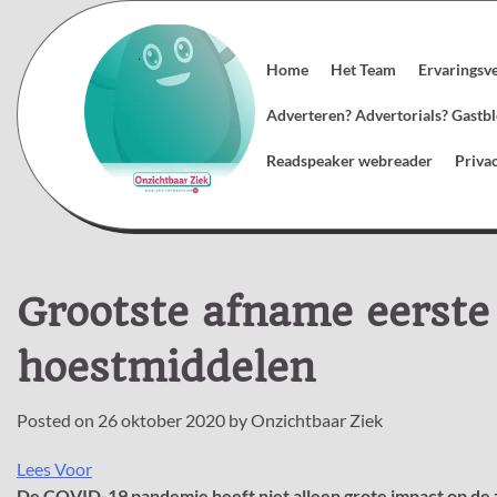
Skip
to
content
Home
Het Team
Ervaringsv
Adverteren? Advertorials? Gast
Readspeaker webreader
Priva
Grootste afname eerste u
hoestmiddelen
Posted on
26 oktober 2020
by
Onzichtbaar Ziek
Lees Voor
De COVID-19 pandemie heeft niet alleen grote impact op de 