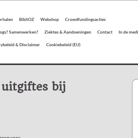
erhalen
BibliOZ
Webshop
Crowdfundingsacties
blogs? Samenwerken?
Ziektes & Aandoeningen
Contact
In de med
cybeleid & Disclaimer
Cookiebeleid (EU)
itgiftes bij
zorg voor