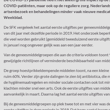
COVID-patiënten, maar ook op de reguliere zorg. Nederland
artsenbezoek en behandelingen minder vaak nieuwe medicati
Weekblad.
De SFK vergeleek het aantal eerste uitgiftes per geneesmiddelg
van dit jaar met dezelfde periode in 2019. Het onderzoek beperk
die veel worden gebruikt (gemiddeld tweeduizend eerste uitgifte
in januari nog ongeveer gelijk was aan een jaar eerder.
Van de geneesmiddelgroepen die aan de criteria voldoen too
gewijzigde richtlijnen of verminderde beschikbaarheid van middel
De groep hoestprikkeldempende middelen toont, na een kleine pi
ruim 60%. Verder zijn grote dalingen te zien bij antibiotica, die
de hygiënemaatregelen en minder sociale contacten ook tot mi
klachten minder snel een arts. Ook de eerste uitgiftes van mi
aanvankelijk in maart. Daarna lag het aantal eerste uitgiftes van
Bij de geneesmiddelgroepen op plek twee tot en met vier was de
eerste uitgiftes in deze periode in 2019. Dat hoge aantal kwa