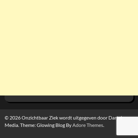
© 2026
Onzichtbaar Ziek wordt uitgegeven door Dartel
Media. Theme: Glowing Blog By
Adore Themes
.
Home
Het
Ervaringsverhalen
BibliOZ
Webshop
Crowdfundingsacties
Adverteren?
Ziektes
Contact
In
Gedichten
Sponsoring
Readspeaker
Privacybeleid
Cookiebelei