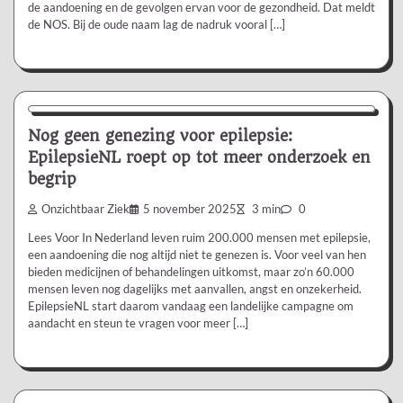
de aandoening en de gevolgen ervan voor de gezondheid. Dat meldt
de NOS. Bij de oude naam lag de nadruk vooral […]
Nieuws/Informatie
Persbericht
Ziekte/Aandoening
Nog geen genezing voor epilepsie:
EpilepsieNL roept op tot meer onderzoek en
begrip
Onzichtbaar Ziek
5 november 2025
3 min
0
Lees Voor In Nederland leven ruim 200.000 mensen met epilepsie,
een aandoening die nog altijd niet te genezen is. Voor veel van hen
bieden medicijnen of behandelingen uitkomst, maar zo’n 60.000
mensen leven nog dagelijks met aanvallen, angst en onzekerheid.
EpilepsieNL start daarom vandaag een landelijke campagne om
aandacht en steun te vragen voor meer […]
Nieuws/Informatie
Ziekte/Aandoening