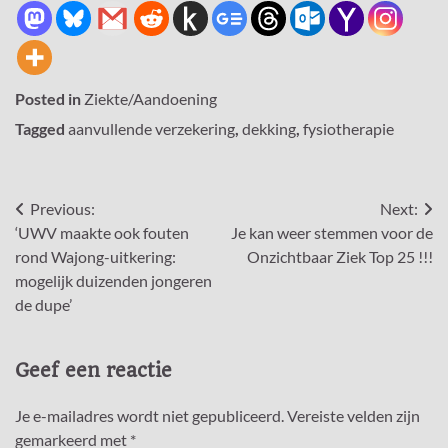
Posted in
Ziekte/Aandoening
Tagged
aanvullende verzekering
,
dekking
,
fysiotherapie
Bericht
Previous:
Next:
‘UWV maakte ook fouten
Je kan weer stemmen voor de
navigatie
rond Wajong-uitkering:
Onzichtbaar Ziek Top 25 !!!
mogelijk duizenden jongeren
de dupe’
Geef een reactie
Je e-mailadres wordt niet gepubliceerd.
Vereiste velden zijn
gemarkeerd met
*