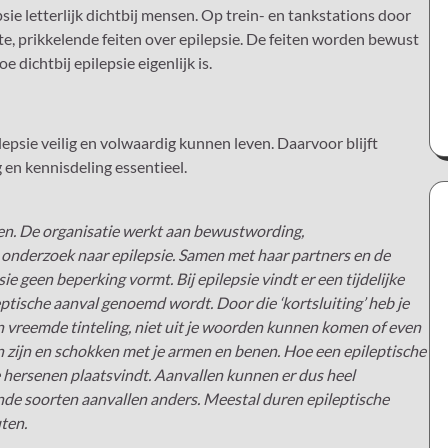
e letterlijk dichtbij mensen. Op trein- en tankstations door
te, prikkelende feiten over epilepsie. De feiten worden bewust
 dichtbij epilepsie eigenlijk is.
psie veilig en volwaardig kunnen leven. Daarvoor blijft
 en kennisdeling essentieel.
ten. De organisatie werkt aan bewustwording,
 onderzoek naar epilepsie. Samen met haar partners en de
 geen beperking vormt. Bij epilepsie vindt er een tijdelijke
leptische aanval genoemd wordt. Door die ‘kortsluiting’ heb je
n vreemde tinteling, niet uit je woorden kunnen komen of even
jn zijn en schokken met je armen en benen. Hoe een epileptische
 de hersenen plaatsvindt. Aanvallen kunnen er dus heel
lende soorten aanvallen anders. Meestal duren epileptische
ten.