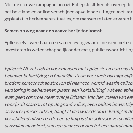
Met de nieuwe campagne brengt EpilepsieNL kennis over epilepsi
het hele land en online verschijnen opvallende uitingen met kor
geplaatst in herkenbare situaties, om mensen te laten ervaren hoe
Samen op weg naar een aanvalsvrije toekomst
EpilepsieNL werkt aan een samenleving waarin mensen met epile
investeren in wetenschappelijk onderzoek, publieksvoorlichting
———————
EpilepsieNL zet zich in voor mensen met epilepsie en hun naas
belangenbehartiging en financiële steun voor wetenschappelijk
bredere gemeenschap streven zij naar een wereld waarin epilepsie
verstoring in de hersenen plaats, een ‘kortsluiting’, wat een epi
even geen controle meer over je lichaam. Van het voelen van ee
voor je uit staren, tot op de grond vallen, even buiten bewustzi
aanval er precies uitziet, hangt af van waar de ‘kortsluiting’ in
verschillend uitzien en de eerste hulp is dan ook voor verschil
aanvallen maar kort, van een paar seconden tot een aantal minu