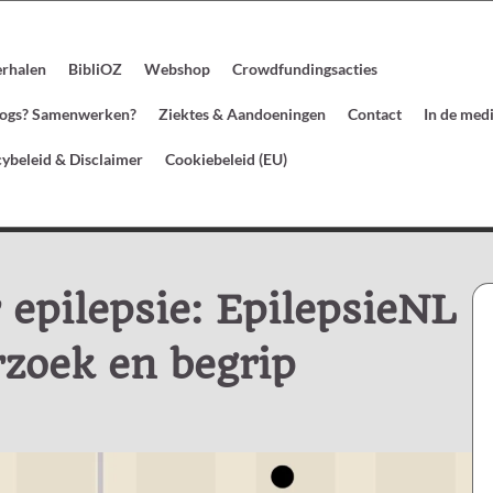
erhalen
BibliOZ
Webshop
Crowdfundingsacties
blogs? Samenwerken?
Ziektes & Aandoeningen
Contact
In de med
cybeleid & Disclaimer
Cookiebeleid (EU)
 epilepsie: EpilepsieNL
rzoek en begrip