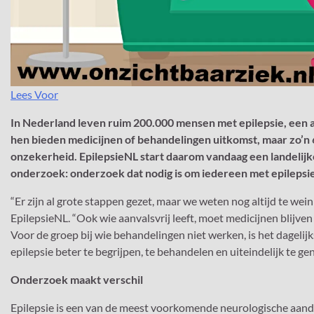
Lees Voor
In Nederland leven ruim 200.000 mensen met epilepsie, een aa
hen bieden medicijnen of behandelingen uitkomst, maar zo’n 
onzekerheid. EpilepsieNL start daarom vandaag een landelij
onderzoek: onderzoek dat nodig is om iedereen met epilepsie e
“Er zijn al grote stappen gezet, maar we weten nog altijd te wei
EpilepsieNL. “Ook wie aanvalsvrij leeft, moet medicijnen blijven
Voor de groep bij wie behandelingen niet werken, is het dageli
epilepsie beter te begrijpen, te behandelen en uiteindelijk te ge
Onderzoek maakt verschil
Epilepsie is een van de meest voorkomende neurologische aando