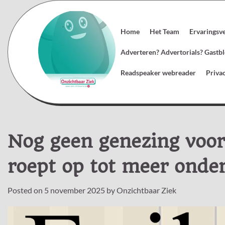
Skip
to
content
Home
Het Team
Ervaringsv
Adverteren? Advertorials? Gast
Readspeaker webreader
Priva
Nog geen genezing voor
roept op tot meer onde
Posted on
5 november 2025
by
Onzichtbaar Ziek