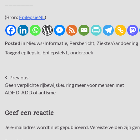
———————
(Bron:
EpilepsieNL
)
Posted in
Nieuws/Informatie
,
Persbericht
,
Ziekte/Aandoening
Tagged
epilepsie
,
EpilepsieNL
,
onderzoek
Bericht
Previous:
Geen verplichte rijbewijskeuring meer voor mensen met
navigatie
ADHD, ADD of autisme
Geef een reactie
Je e-mailadres wordt niet gepubliceerd.
Vereiste velden zijn g