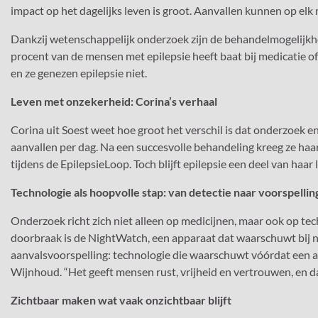
impact op het dagelijks leven is groot. Aanvallen kunnen op el
Dankzij wetenschappelijk onderzoek zijn de behandelmogelijkh
procent van de mensen met epilepsie heeft baat bij medicatie o
en ze genezen epilepsie niet.
Leven met onzekerheid: Corina’s verhaal
Corina uit Soest weet hoe groot het verschil is dat onderzoek 
aanvallen per dag. Na een succesvolle behandeling kreeg ze haar 
tijdens de EpilepsieLoop. Toch blijft epilepsie een deel van haar 
Technologie als hoopvolle stap: van detectie naar voorspellin
Onderzoek richt zich niet alleen op medicijnen, maar ook op tech
doorbraak is de NightWatch, een apparaat dat waarschuwt bij n
aanvalsvoorspelling: technologie die waarschuwt vóórdat een aa
Wijnhoud. “Het geeft mensen rust, vrijheid en vertrouwen, en d
Zichtbaar maken wat vaak onzichtbaar blijft