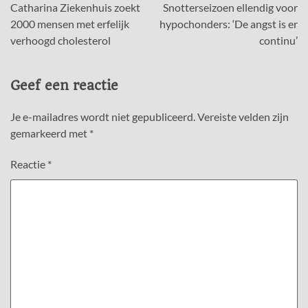
Catharina Ziekenhuis zoekt
Snotterseizoen ellendig voor
navigatie
2000 mensen met erfelijk
hypochonders: ‘De angst is er
verhoogd cholesterol
continu’
Geef een reactie
Je e-mailadres wordt niet gepubliceerd.
Vereiste velden zijn
gemarkeerd met
*
Reactie
*