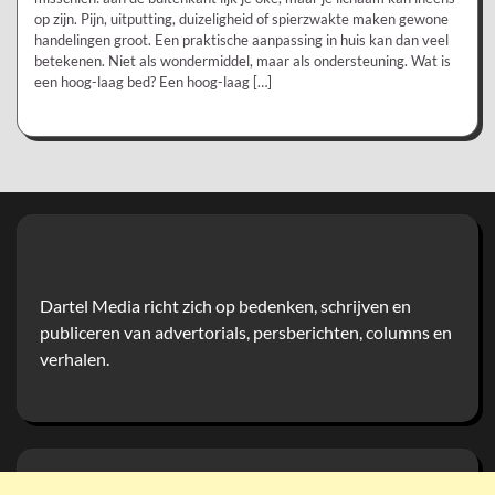
op zijn. Pijn, uitputting, duizeligheid of spierzwakte maken gewone
handelingen groot. Een praktische aanpassing in huis kan dan veel
betekenen. Niet als wondermiddel, maar als ondersteuning. Wat is
een hoog-laag bed? Een hoog-laag […]
Dartel Media richt zich op bedenken, schrijven en
publiceren van advertorials, persberichten, columns en
verhalen.