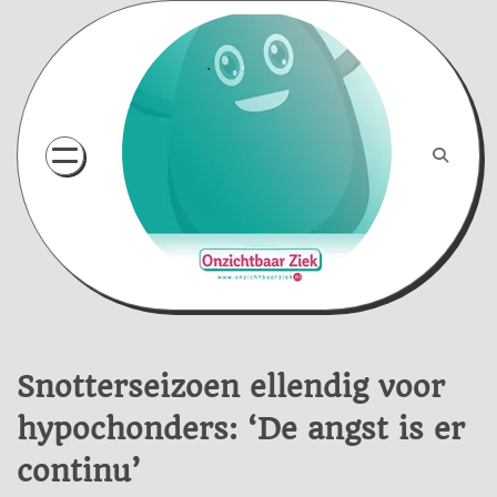
Skip
to
content
Snotterseizoen ellendig voor
hypochonders: ‘De angst is er
continu’