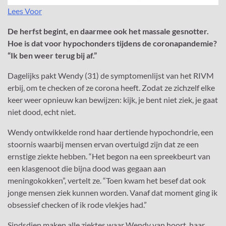
Lees Voor
De herfst begint, en daarmee ook het massale gesnotter.
Hoe is dat voor hypochonders tijdens de coronapandemie?
“Ik ben weer terug bij af.”
Dagelijks pakt Wendy (31) de symptomenlijst van het RIVM
erbij, om te checken of ze corona heeft. Zodat ze zichzelf elke
keer weer opnieuw kan bewijzen: kijk, je bent niet ziek, je gaat
niet dood, echt niet.
Wendy ontwikkelde rond haar dertiende hypochondrie, een
stoornis waarbij mensen ervan overtuigd zijn dat ze een
ernstige ziekte hebben. “Het begon na een spreekbeurt van
een klasgenoot die bijna dood was gegaan aan
meningokokken”, vertelt ze. “Toen kwam het besef dat ook
jonge mensen ziek kunnen worden. Vanaf dat moment ging ik
obsessief checken of ik rode vlekjes had.”
Sindsdien maken alle ziektes waar Wendy van hoort, haar