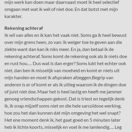
mijn werk kan doen maar daarnaast moet ik heel selectief
omgaan met wat ik wél of niet doe. En dat botst met mijn
karakter.
Rekening achteraf
Ik wil van alles en ik kan het vaak niet. Soms ga ik heel bewust
over mijn grens heen, zo van: ik weiger toe te geven aan die
ziekte want dan kan ik niks meer. En ja, dan betaal ik de
rekening achteraf. Soms komt de rekening ook als ik niets doe
en rust hou…. Dus wat is dan erger? Soms lukt het echter ook
niet, dan ben ik misselijk van moeheid en komt er niets uit
mijn handen en moet ik afspraken afzeggen.Begrip van
anderen is er of komt er als ik uitleg waarom ik de dingen doe
of juist niet doe. Maar het is heel lastig en heeft me jammer
genoeg vriendschappen gekost. Dat is triest en tegelijk denk
ik, ik snap mijzelf soms niet en die hele sarcoïdose werking,
hoe zou het dan kunnen dat mijn omgeving het wel snapt?
Het ene moment denk ik, het gaat goed en 5 minuten later
heb ik lichte koorts, misselijk en voel ik me lamlendig…. Leg