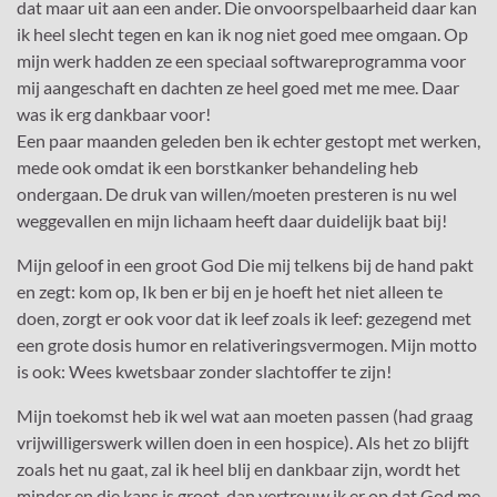
dat maar uit aan een ander. Die onvoorspelbaarheid daar kan
ik heel slecht tegen en kan ik nog niet goed mee omgaan. Op
mijn werk hadden ze een speciaal softwareprogramma voor
mij aangeschaft en dachten ze heel goed met me mee. Daar
was ik erg dankbaar voor!
Een paar maanden geleden ben ik echter gestopt met werken,
mede ook omdat ik een borstkanker behandeling heb
ondergaan. De druk van willen/moeten presteren is nu wel
weggevallen en mijn lichaam heeft daar duidelijk baat bij!
Mijn geloof in een groot God Die mij telkens bij de hand pakt
en zegt: kom op, Ik ben er bij en je hoeft het niet alleen te
doen, zorgt er ook voor dat ik leef zoals ik leef: gezegend met
een grote dosis humor en relativeringsvermogen. Mijn motto
is ook: Wees kwetsbaar zonder slachtoffer te zijn!
Mijn toekomst heb ik wel wat aan moeten passen (had graag
vrijwilligerswerk willen doen in een hospice). Als het zo blijft
zoals het nu gaat, zal ik heel blij en dankbaar zijn, wordt het
minder en die kans is groot, dan vertrouw ik er op dat God me