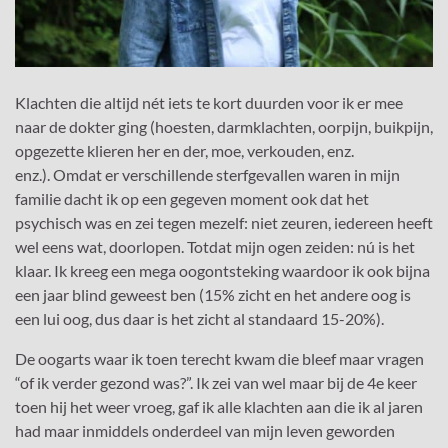
Klachten die altijd nét iets te kort duurden voor ik er mee
naar de dokter ging (hoesten, darmklachten, oorpijn, buikpijn,
opgezette klieren her en der, moe, verkouden, enz.
enz.). Omdat er verschillende sterfgevallen waren in mijn
familie dacht ik op een gegeven moment ook dat het
psychisch was en zei tegen mezelf: niet zeuren, iedereen heeft
wel eens wat, doorlopen. Totdat mijn ogen zeiden: nú is het
klaar. Ik kreeg een mega oogontsteking waardoor ik ook bijna
een jaar blind geweest ben (15% zicht en het andere oog is
een lui oog, dus daar is het zicht al standaard 15-20%).
De oogarts waar ik toen terecht kwam die bleef maar vragen
“of ik verder gezond was?”. Ik zei van wel maar bij de 4e keer
toen hij het weer vroeg, gaf ik alle klachten aan die ik al jaren
had maar inmiddels onderdeel van mijn leven geworden