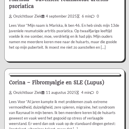
psoriatica
Onzichtbaar Ziek
4 september 2025
6 min
0
Lees Voor “Mijn naam is Mariska, ik ben 46. En heb sinds mijn 13de
juveniele reumatoïde artritis psoriatica. Op twaalfjarige leeftijd
voelde ik me somber, moe, verdrietig en ik had pijn. Mijn ouders
namen me meerdere keren mee naar de huisarts, maar die gooide
het op mijn puberteit. Ik moest me niet zo aanstellen en […]
Ervaringsverhaal
Corina – Fibromyalgie en SLE (Lupus)
Onzichtbaar Ziek
11 augustus 2025
4 min
0
Lees Voor “Al jaren kampte ik met problemen zoals extreme
vermoeidheid, duizeligheid, zere spieren, migraine, het syndroom
van Raynaud in mijn benen. Ik ben meerdere keren bij de huisarts
geweest en vaak werd het gegooid op stress of verlaagde
weerstand. Er werd dan ook vaak op de standaard dingen getest:
ijzertekort, vitamines tekort, maar dat […]