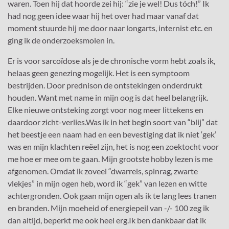
waren. Toen hij dat hoorde zei hij: “zie je wel! Dus tóch!” Ik
had nog geen idee waar hij het over had maar vanaf dat
moment stuurde hij me door naar longarts, internist etc. en
ging ik de onderzoeksmolen in.
Er is voor sarcoïdose als je de chronische vorm hebt zoals ik,
helaas geen genezing mogelijk. Het is een symptoom
bestrijden. Door prednison de ontstekingen onderdrukt
houden. Want met name in mijn oog is dat heel belangrijk.
Elke nieuwe ontsteking zorgt voor nog meer littekens en
daardoor zicht-verlies.Was ik in het begin soort van “blij” dat
het beestje een naam had en een bevestiging dat ik niet ‘gek’
was en mijn klachten reëel zijn, het is nog een zoektocht voor
me hoe er mee om te gaan. Mijn grootste hobby lezen is me
afgenomen. Omdat ik zoveel “dwarrels, spinrag, zwarte
vlekjes” in mijn ogen heb, word ik “gek” van lezen en witte
achtergronden. Ook gaan mijn ogen als ik te lang lees tranen
en branden. Mijn moeheid of energiepeil van -/- 100 zeg ik
dan altijd, beperkt me ook heel erg.Ik ben dankbaar dat ik