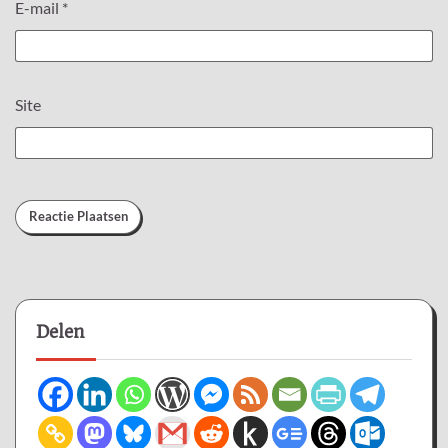
E-mail
*
Site
Delen