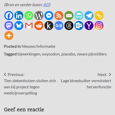
(Bron en verder lezen:
AD
)
Posted in
Nieuws/Informatie
Tagged
bijwerkingen
,
oxycodon
,
placebo
,
zware pijnstillers
Bericht
Previous:
Next:
Tien ziekenhuizen sluiten zich
Lage bloedsuiker vermindert
navigatie
aan bij project tegen
hersenfunctie
medicijnverspilling
Geef een reactie