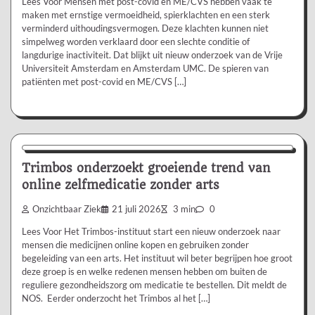
Lees Voor Mensen met post-covid en ME/CVS hebben vaak te
maken met ernstige vermoeidheid, spierklachten en een sterk
verminderd uithoudingsvermogen. Deze klachten kunnen niet
simpelweg worden verklaard door een slechte conditie of
langdurige inactiviteit. Dat blijkt uit nieuw onderzoek van de Vrije
Universiteit Amsterdam en Amsterdam UMC. De spieren van
patiënten met post-covid en ME/CVS […]
Nieuws/Informatie
Trimbos onderzoekt groeiende trend van
online zelfmedicatie zonder arts
Onzichtbaar Ziek
21 juli 2026
3 min
0
Lees Voor Het Trimbos-instituut start een nieuw onderzoek naar
mensen die medicijnen online kopen en gebruiken zonder
begeleiding van een arts. Het instituut wil beter begrijpen hoe groot
deze groep is en welke redenen mensen hebben om buiten de
reguliere gezondheidszorg om medicatie te bestellen. Dit meldt de
NOS. Eerder onderzocht het Trimbos al het […]