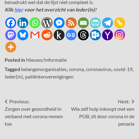
benadrukt wel dat de lijst niet compleet is.
Klik
hier
voor het overzicht van Ieder(in)!
Posted in
Nieuws/Informatie
Tagged
belangenorganisaties
,
corona
,
coronavirus
,
covid-19
,
Ieder(in)
,
patiëntenverenigingen
Bericht
Previous:
Next:
Zorgen over gezondheid in
Wie zelf hulp inkoopt met een
navigatie
verband met corona nemen
PGB, zit door corona in de
toe
penarie