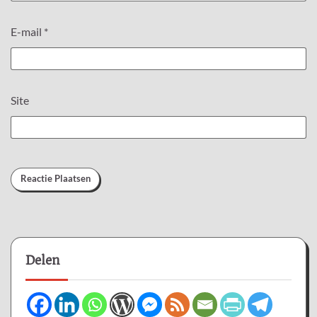
E-mail
*
Site
Delen