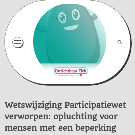
Skip
to
content
Wetswijziging Participatiewet
verworpen: opluchting voor
mensen met een beperking