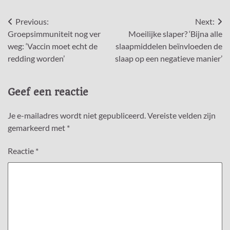
Bericht
Previous:
Next:
Groepsimmuniteit nog ver
Moeilijke slaper? ‘Bijna alle
navigatie
weg: ‘Vaccin moet echt de
slaapmiddelen beïnvloeden de
redding worden’
slaap op een negatieve manier’
Geef een reactie
Je e-mailadres wordt niet gepubliceerd.
Vereiste velden zijn
gemarkeerd met
*
Reactie
*