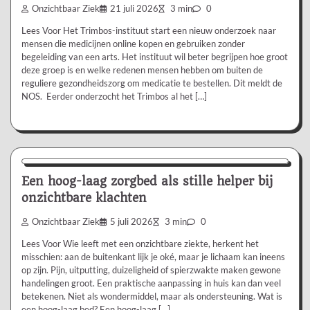
Onzichtbaar Ziek
21 juli 2026
3 min
0
Lees Voor Het Trimbos-instituut start een nieuw onderzoek naar
mensen die medicijnen online kopen en gebruiken zonder
begeleiding van een arts. Het instituut wil beter begrijpen hoe groot
deze groep is en welke redenen mensen hebben om buiten de
reguliere gezondheidszorg om medicatie te bestellen. Dit meldt de
NOS. Eerder onderzocht het Trimbos al het […]
Aanbevolen
Een hoog-laag zorgbed als stille helper bij
onzichtbare klachten
Onzichtbaar Ziek
5 juli 2026
3 min
0
Lees Voor Wie leeft met een onzichtbare ziekte, herkent het
misschien: aan de buitenkant lijk je oké, maar je lichaam kan ineens
op zijn. Pijn, uitputting, duizeligheid of spierzwakte maken gewone
handelingen groot. Een praktische aanpassing in huis kan dan veel
betekenen. Niet als wondermiddel, maar als ondersteuning. Wat is
een hoog-laag bed? Een hoog-laag […]