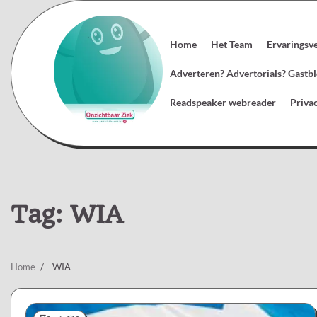
Skip
to
content
Home
Het Team
Ervaringsv
Adverteren? Advertorials? Gast
Readspeaker webreader
Priva
Tag:
WIA
Home
WIA