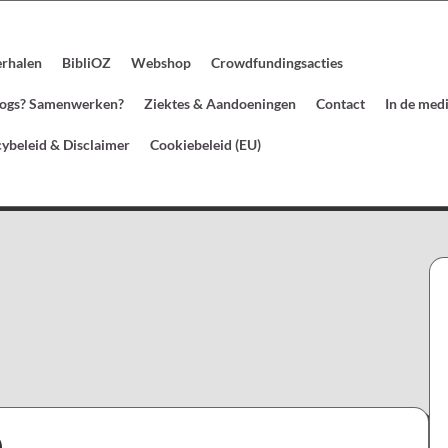
erhalen
BibliOZ
Webshop
Crowdfundingsacties
blogs? Samenwerken?
Ziektes & Aandoeningen
Contact
In de med
cybeleid & Disclaimer
Cookiebeleid (EU)