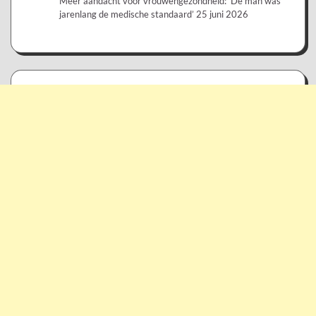
Meer aandacht voor vrouwengezondheid: ‘De man was
jarenlang de medische standaard’
25 juni 2026