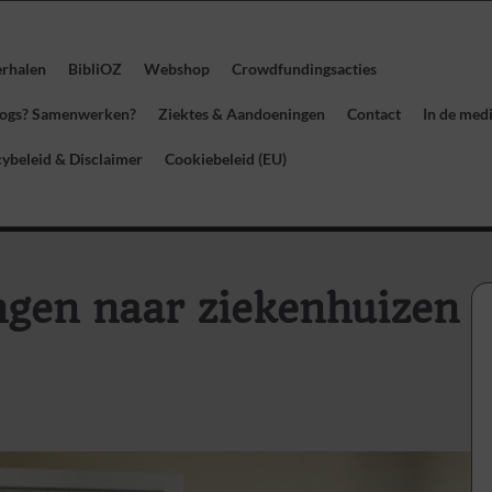
erhalen
BibliOZ
Webshop
Crowdfundingsacties
blogs? Samenwerken?
Ziektes & Aandoeningen
Contact
In de med
cybeleid & Disclaimer
Cookiebeleid (EU)
ingen naar ziekenhuizen