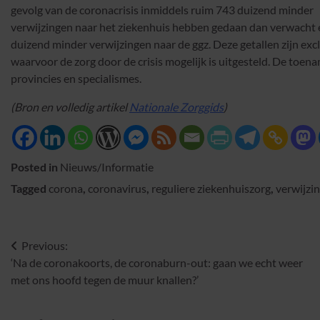
gevolg van de coronacrisis inmiddels ruim 743 duizend minder
verwijzingen naar het ziekenhuis hebben gedaan dan verwacht 
duizend minder verwijzingen naar de ggz. Deze getallen zijn excl
waarvoor de zorg door de crisis mogelijk is uitgesteld. De toena
provincies en specialismes.
(Bron en volledig artikel
Nationale Zorggids
)
Posted in
Nieuws/Informatie
Tagged
corona
,
coronavirus
,
reguliere ziekenhuiszorg
,
verwijzi
Bericht
Previous:
‘Na de coronakoorts, de coronaburn-out: gaan we echt weer
navigatie
met ons hoofd tegen de muur knallen?’