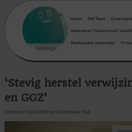
Skip
to
content
Home
Het Team
Ervaringsv
Adverteren? Advertorials? Gast
Readspeaker webreader
Priva
‘Stevig herstel verwijz
en GGZ’
Posted on
5 juni 2020
by
Onzichtbaar Ziek