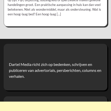
op zijn. Pijn, uitputting, duizeligheid of spierzwakte maken gewone
handelingen groot. Een praktische aanpassing in huis kan dan veel
betekenen. Niet als wondermiddel, maar als ondersteuning. Wat is
een hoog-laag bed? Een hoog-laag […]
Dartel Media richt zich op bedenken, schrijven en
publiceren van advertorials, persberichten, columns en
verhalen.