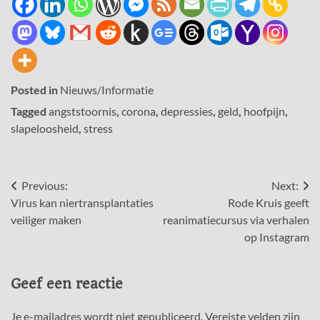
Posted in
Nieuws/Informatie
Tagged
angststoornis
,
corona
,
depressies
,
geld
,
hoofpijn
,
slapeloosheid
,
stress
Bericht
Previous:
Next:
Virus kan niertransplantaties
Rode Kruis geeft
navigatie
veiliger maken
reanimatiecursus via verhalen
op Instagram
Geef een reactie
Je e-mailadres wordt niet gepubliceerd.
Vereiste velden zijn