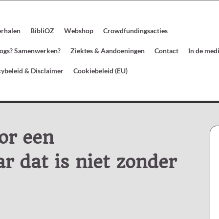
erhalen
BibliOZ
Webshop
Crowdfundingsacties
blogs? Samenwerken?
Ziektes & Aandoeningen
Contact
In de med
cybeleid & Disclaimer
Cookiebeleid (EU)
or een
r dat is niet zonder