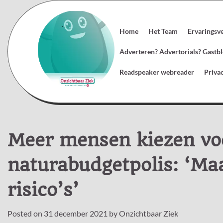
Skip
to
content
Home
Het Team
Ervaringsv
Adverteren? Advertorials? Gast
Readspeaker webreader
Priva
Meer mensen kiezen vo
naturabudgetpolis: ‘Maa
risico’s’
Posted on
31 december 2021
by
Onzichtbaar Ziek