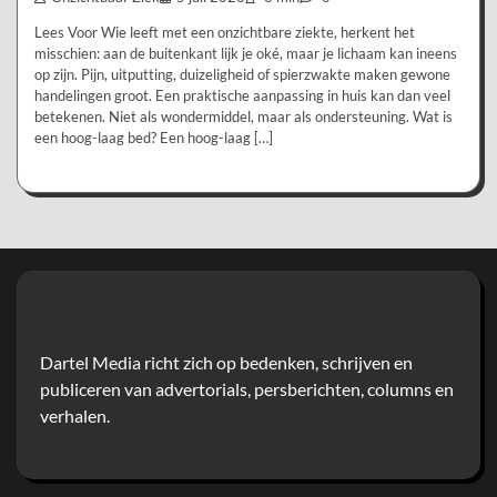
Lees Voor Wie leeft met een onzichtbare ziekte, herkent het
misschien: aan de buitenkant lijk je oké, maar je lichaam kan ineens
op zijn. Pijn, uitputting, duizeligheid of spierzwakte maken gewone
handelingen groot. Een praktische aanpassing in huis kan dan veel
betekenen. Niet als wondermiddel, maar als ondersteuning. Wat is
een hoog-laag bed? Een hoog-laag […]
Dartel Media richt zich op bedenken, schrijven en
publiceren van advertorials, persberichten, columns en
verhalen.