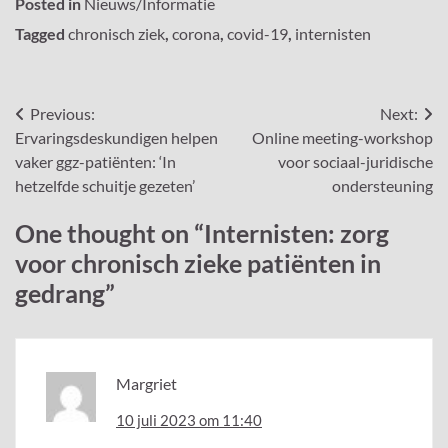
Posted in
Nieuws/Informatie
Tagged
chronisch ziek
,
corona
,
covid-19
,
internisten
Bericht
Previous:
Next:
Ervaringsdeskundigen helpen
Online meeting-workshop
navigatie
vaker ggz-patiënten: ‘In
voor sociaal-juridische
hetzelfde schuitje gezeten’
ondersteuning
One thought on “
Internisten: zorg
voor chronisch zieke patiënten in
gedrang
”
Margriet
10 juli 2023 om 11:40