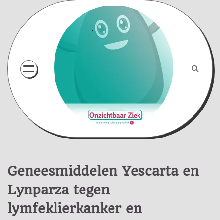
Skip
to
content
Geneesmiddelen Yescarta en
Lynparza tegen
lymfeklierkanker en