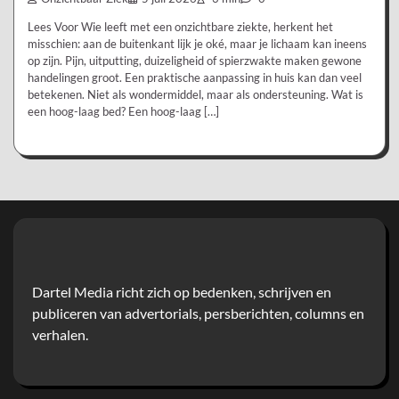
Lees Voor Wie leeft met een onzichtbare ziekte, herkent het
misschien: aan de buitenkant lijk je oké, maar je lichaam kan ineens
op zijn. Pijn, uitputting, duizeligheid of spierzwakte maken gewone
handelingen groot. Een praktische aanpassing in huis kan dan veel
betekenen. Niet als wondermiddel, maar als ondersteuning. Wat is
een hoog-laag bed? Een hoog-laag […]
Dartel Media richt zich op bedenken, schrijven en
publiceren van advertorials, persberichten, columns en
verhalen.