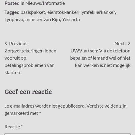
Posted in
Nieuws/Informatie
Tagged
basispakket
,
eierstokkanker
,
lymfeklierkanker
,
Lynparza
,
minister van Rijn
,
Yescarta
Bericht
Previous:
Next:
Zorgverzekeringen lopen
UWV-artsen: Via de telefoon
navigatie
vooruit op
bepalen of iemand wel of niet
betalingsproblemen van
kan werken is niet mogelijk
klanten
Geef een reactie
Je e-mailadres wordt niet gepubliceerd.
Vereiste velden zijn
gemarkeerd met
*
Reactie
*