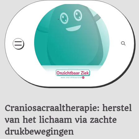
Skip
to
content
Craniosacraaltherapie: herstel
van het lichaam via zachte
drukbewegingen