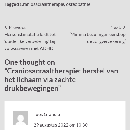
Tagged
Craniosacraaltherapie
,
osteopathie
Bericht
Previous:
Next:
Hersenstimulatie leidt tot
‘Minima bezuinigen eerst op
navigatie
‘duidelijke verbetering’ bij
de zorgverzekering’
volwassenen met ADHD
One thought on
“
Craniosacraaltherapie: herstel van
het lichaam via zachte
drukbewegingen
”
Toos Grandia
29 augustus 2022 om 10:30