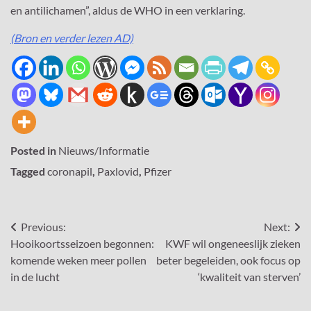
en antilichamen”, aldus de WHO in een verklaring.
(Bron en verder lezen AD)
Posted in
Nieuws/Informatie
Tagged
coronapil
,
Paxlovid
,
Pfizer
Bericht
Previous:
Next:
Hooikoortsseizoen begonnen:
KWF wil ongeneeslijk zieken
navigatie
komende weken meer pollen
beter begeleiden, ook focus op
in de lucht
‘kwaliteit van sterven’