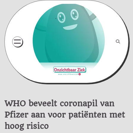
Skip
to
content
WHO beveelt coronapil van
Pfizer aan voor patiënten met
hoog risico