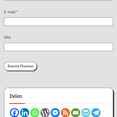
E-mail
*
Site
Delen