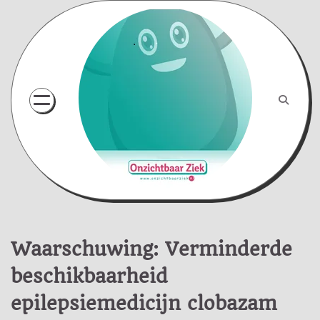
Skip
to
content
Waarschuwing: Verminderde
beschikbaarheid
epilepsiemedicijn clobazam