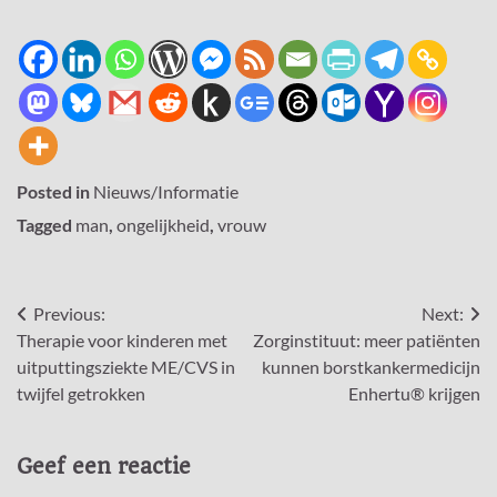
Posted in
Nieuws/Informatie
Tagged
man
,
ongelijkheid
,
vrouw
Bericht
Previous:
Next:
Therapie voor kinderen met
Zorginstituut: meer patiënten
navigatie
uitputtingsziekte ME/CVS in
kunnen borstkankermedicijn
twijfel getrokken
Enhertu® krijgen
Geef een reactie