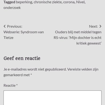
Tagged
beperking
,
chronische ziekte
,
corona
,
Nivel
,
onderzoek
Bericht
Previous:
Next:
Webserie: Syndroom van
Ouders blij met middel tegen
navigatie
Tietze
RS-virus: ‘Mijn dochter is echt
kritiek geweest’
Geef een reactie
Je e-mailadres wordt niet gepubliceerd.
Vereiste velden zijn
gemarkeerd met
*
Reactie
*