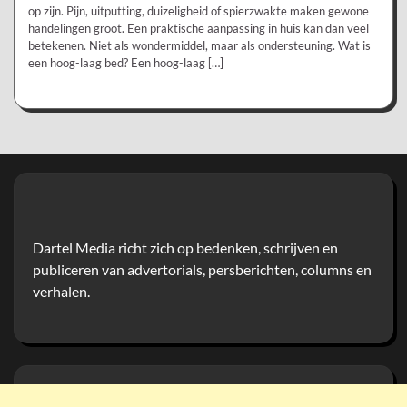
op zijn. Pijn, uitputting, duizeligheid of spierzwakte maken gewone
handelingen groot. Een praktische aanpassing in huis kan dan veel
betekenen. Niet als wondermiddel, maar als ondersteuning. Wat is
een hoog-laag bed? Een hoog-laag […]
Dartel Media richt zich op bedenken, schrijven en
publiceren van advertorials, persberichten, columns en
verhalen.