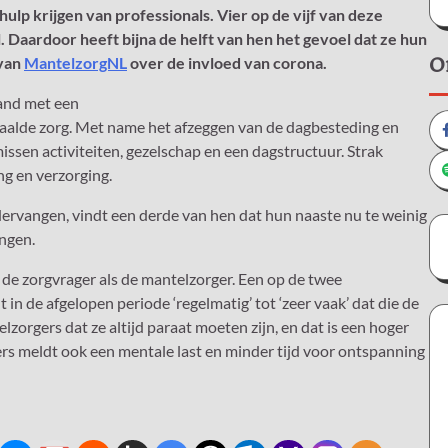
ulp krijgen van professionals. Vier op de vijf van deze
l. Daardoor heeft bijna de helft van hen het gevoel dat ze hun
 van
MantelzorgNL
over de invloed van corona.
O
mand met een
haalde zorg. Met name het afzeggen van de dagbesteding en
ssen activiteiten, gezelschap en een dagstructuur. Strak
ng en verzorging.
rvangen, vindt een derde van hen dat hun naaste nu te weinig
angen.
de zorgvrager als de mantelzorger. Een op de twee
n de afgelopen periode ‘regelmatig’ tot ‘zeer vaak’ dat die de
zorgers dat ze altijd paraat moeten zijn, en dat is een hoger
s meldt ook een mentale last en minder tijd voor ontspanning