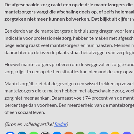
De afgeschaalde zorg raakt een op de drie mantelzorgers die h
mantelzorgers vangt die afschaling deels op, of zelfs helemaa
zorgtaken niet meer kunnen bolwerken. Dat blijkt uit cijfers
Een derde van de mantelzorgers die thuis zorg dragen voor ie
indicatie voor professionele zorg, hebben te maken met afgesc
begeleiding raakt veel mantelzorgers en hun naasten. Mensen mi
daarachter op de tweede plaats staat het afzeggen van verplegi
Hoewel mantelzorgers proberen om de weggevallen zorg te onde
zorg krijgt. In een op de tien situaties kan niemand de zorg opv
MantelzorgNL ziet dat de gevolgen een wissel trekken op zowel 
mantelzorgers die te maken hebben met afgeschaalde zorg, voelt i
zorg niet meer aankan. Daarnaast voelt 74 procent van de mantel
percentage dan voorheen. Een meerderheid van de mantelzorger
of een sociaal leven.
(Bron en volledig artikel
Radar
)