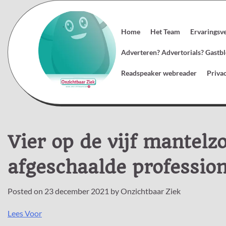
Skip
to
content
Home
Het Team
Ervaringsv
Adverteren? Advertorials? Gast
Readspeaker webreader
Priva
Vier op de vijf mantel
afgeschaalde profession
Posted on
23 december 2021
by
Onzichtbaar Ziek
Lees Voor