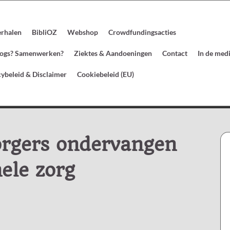
erhalen
BibliOZ
Webshop
Crowdfundingsacties
blogs? Samenwerken?
Ziektes & Aandoeningen
Contact
In de med
cybeleid & Disclaimer
Cookiebeleid (EU)
zorgers ondervangen
ele zorg