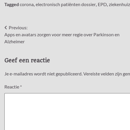
Tagged
corona
,
electronisch patiënten dossier
,
EPD
,
ziekenhui
Bericht
Previous:
Apps en avatars zorgen voor meer regie over Parkinson en
navigatie
Alzheimer
Geef een reactie
Je e-mailadres wordt niet gepubliceerd.
Vereiste velden zijn g
Reactie
*