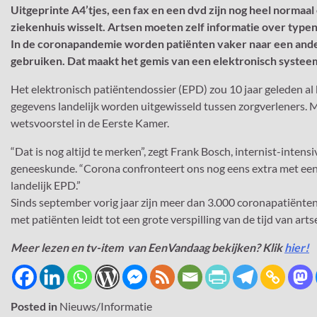
Uitgeprinte A4’tjes, een fax en een dvd zijn nog heel norma
ziekenhuis wisselt. Artsen moeten zelf informatie over typen
In de coronapandemie worden patiënten vaker naar een ander
gebruiken. Dat maakt het gemis van een elektronisch systeem
Het elektronisch patiëntendossier (EPD) zou 10 jaar geleden 
gegevens landelijk worden uitgewisseld tussen zorgverleners. Ma
wetsvoorstel in de Eerste Kamer.
“Dat is nog altijd te merken”, zegt Frank Bosch, internist-intens
geneeskunde. “Corona confronteert ons nog eens extra met een
landelijk EPD.”
Sinds september vorig jaar zijn meer dan 3.000 coronapatiënten
met patiënten leidt tot een grote verspilling van de tijd van art
Meer lezen en tv-item van EenVandaag bekijken? Klik
hier!
Posted in
Nieuws/Informatie