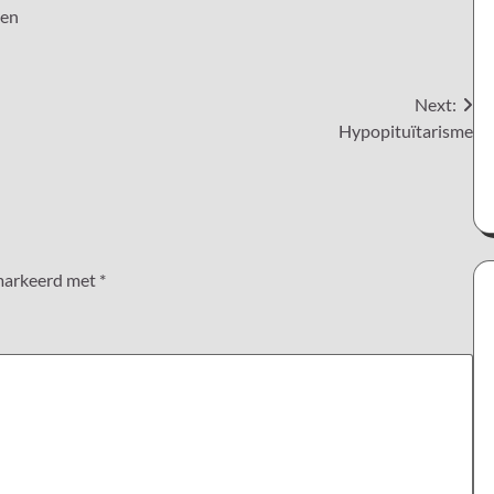
zen
Next:
Hypopituïtarisme
emarkeerd met
*