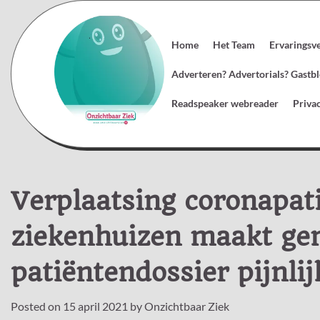
Skip
to
content
Home
Het Team
Ervaringsv
Adverteren? Advertorials? Gast
Readspeaker webreader
Priva
Verplaatsing coronapat
ziekenhuizen maakt gem
patiëntendossier pijnlij
Posted on
15 april 2021
by
Onzichtbaar Ziek