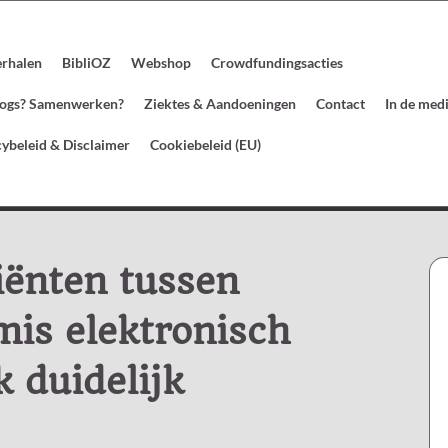
erhalen
BibliOZ
Webshop
Crowdfundingsacties
blogs? Samenwerken?
Ziektes & Aandoeningen
Contact
In de med
cybeleid & Disclaimer
Cookiebeleid (EU)
iënten tussen
is elektronisch
k duidelijk