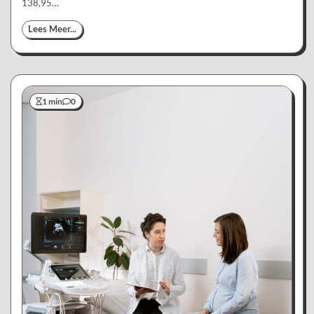
138,95…
Lees Meer...
1 min
0