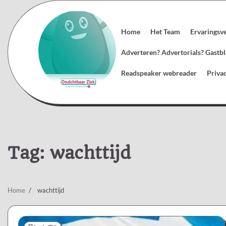
Skip
to
content
Home
Het Team
Ervaringsv
Adverteren? Advertorials? Gast
Readspeaker webreader
Priva
Tag:
wachttijd
Home
wachttijd