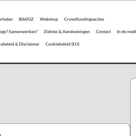
erhalen
BibliOZ
Webshop
Crowdfundingsacties
blogs? Samenwerken?
Ziektes & Aandoeningen
Contact
In de med
cybeleid & Disclaimer
Cookiebeleid (EU)