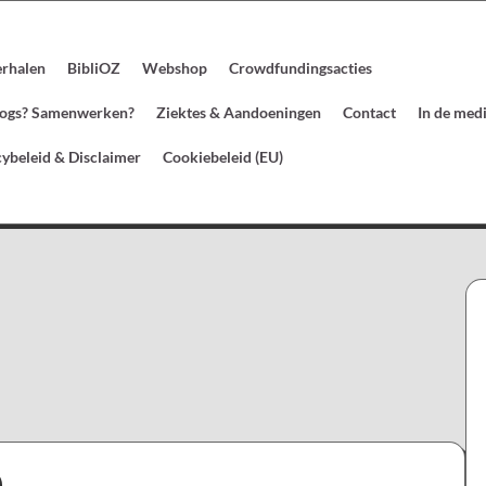
erhalen
BibliOZ
Webshop
Crowdfundingsacties
blogs? Samenwerken?
Ziektes & Aandoeningen
Contact
In de med
cybeleid & Disclaimer
Cookiebeleid (EU)