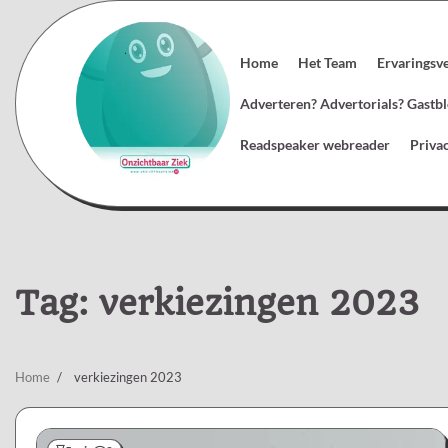
Skip
to
content
Home
Het Team
Ervaringsv
Adverteren? Advertorials? Gast
Readspeaker webreader
Priva
Tag:
verkiezingen 2023
Home
verkiezingen 2023