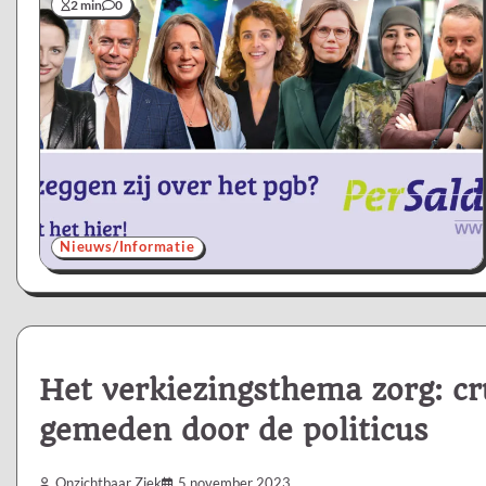
2 min
0
Nieuws/Informatie
Het verkiezingsthema zorg: cru
gemeden door de politicus
Onzichtbaar Ziek
5 november 2023