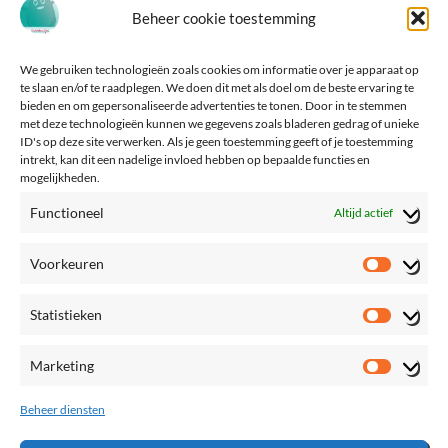
Beheer cookie toestemming
We gebruiken technologieën zoals cookies om informatie over je apparaat op
te slaan en/of te raadplegen. We doen dit met als doel om de beste ervaring te
bieden en om gepersonaliseerde advertenties te tonen. Door in te stemmen
met deze technologieën kunnen we gegevens zoals bladeren gedrag of unieke
ID's op deze site verwerken. Als je geen toestemming geeft of je toestemming
intrekt, kan dit een nadelige invloed hebben op bepaalde functies en
mogelijkheden.
Functioneel
Altijd actief
Voorkeuren
Voorke
Statistieken
Statisti
Marketing
Marketi
Beheer diensten