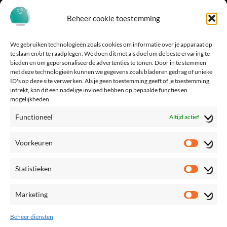
Beheer cookie toestemming
We gebruiken technologieën zoals cookies om informatie over je apparaat op
te slaan en/of te raadplegen. We doen dit met als doel om de beste ervaring te
bieden en om gepersonaliseerde advertenties te tonen. Door in te stemmen
met deze technologieën kunnen we gegevens zoals bladeren gedrag of unieke
ID's op deze site verwerken. Als je geen toestemming geeft of je toestemming
intrekt, kan dit een nadelige invloed hebben op bepaalde functies en
mogelijkheden.
Functioneel
Altijd actief
Voorkeuren
Voorke
Statistieken
Statisti
Marketing
Marketi
Beheer diensten