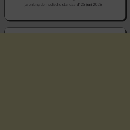
jarenlang de medische standaard’
25 juni 2026