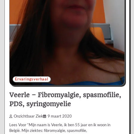
Ervaringsverhaal
Veerle – Fibromyalgie, spasmofilie,
PDS, syringomyelie
Onzichtbaar Ziek
9 maart 2020
Lees Voor “Mijn naam is Veerle, ik ben 55 jaar en ik woon in
België. Mijn ziektes: fibromyalgie, spasmofilie,