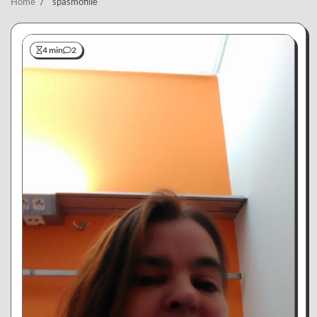
Home
spasmofilie
4 min
2