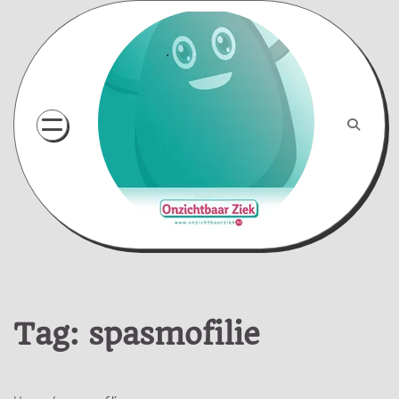
Skip
to
content
Tag:
spasmofilie