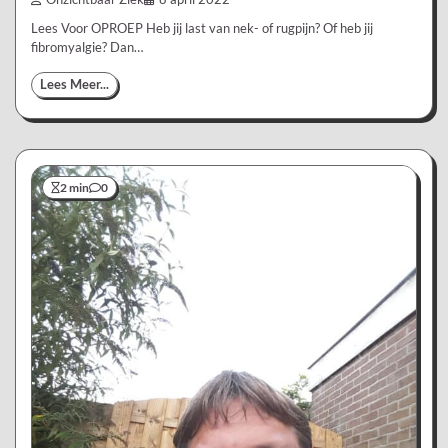
Lees Voor OPROEP Heb jij last van nek- of rugpijn? Of heb jij
fibromyalgie? Dan…
Lees Meer...
2 min
0