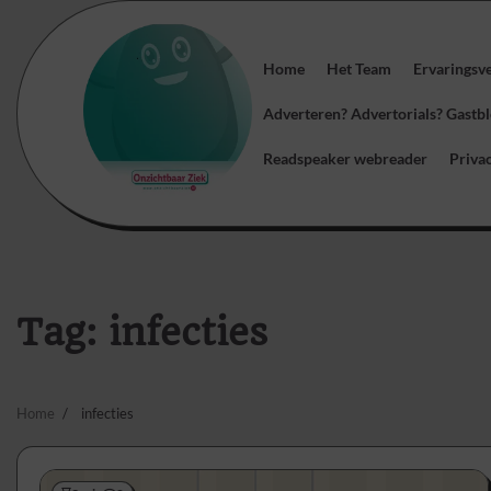
Skip
to
content
Home
Het Team
Ervaringsv
Adverteren? Advertorials? Gast
Readspeaker webreader
Priva
Tag:
infecties
Home
infecties