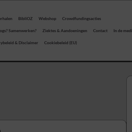
erhalen
BibliOZ
Webshop
Crowdfundingsacties
blogs? Samenwerken?
Ziektes & Aandoeningen
Contact
In de med
cybeleid & Disclaimer
Cookiebeleid (EU)