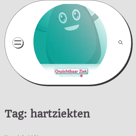
Skip
to
content
Tag:
hartziekten