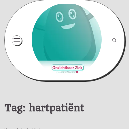
Skip
to
content
Tag:
hartpatiënt