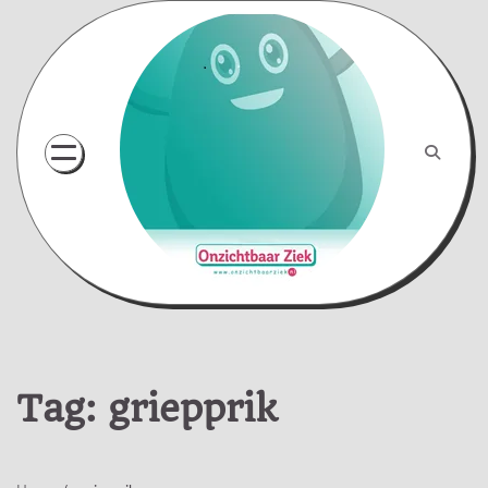
Skip
to
content
Tag:
griepprik