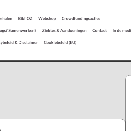
erhalen
BibliOZ
Webshop
Crowdfundingsacties
blogs? Samenwerken?
Ziektes & Aandoeningen
Contact
In de med
cybeleid & Disclaimer
Cookiebeleid (EU)