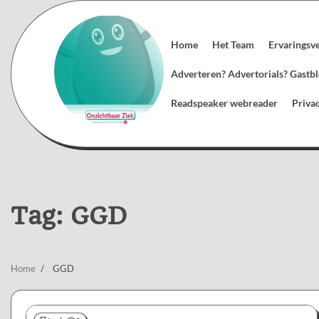
Skip
to
content
Home
Het Team
Ervaringsv
Adverteren? Advertorials? Gast
Readspeaker webreader
Priva
Tag:
GGD
Home
GGD