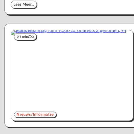
Lees Meer...
1 min
0
Nieuws/Informatie