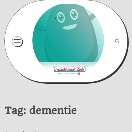
Skip
to
content
Tag:
dementie